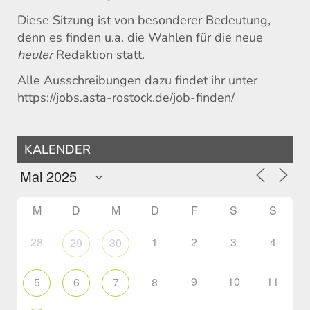
Diese Sitzung ist von besonderer Bedeutung,
denn es finden u.a. die Wahlen für die neue
heuler
Redaktion statt.
Alle Ausschreibungen dazu findet ihr unter
https://jobs.asta-rostock.de/job-finden/
KALENDER
M
D
M
D
F
S
S
28
1
2
3
4
29
30
9
10
11
5
6
7
8