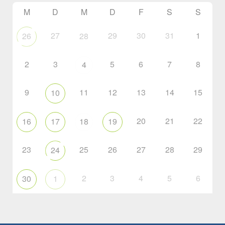
M
D
M
D
F
S
S
27
29
30
31
1
26
28
2
3
5
6
7
8
4
9
11
12
13
14
15
10
20
21
22
16
17
18
19
23
25
26
27
28
29
24
2
3
4
5
6
30
1