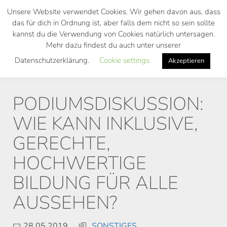
Skip
Unsere Website verwendet Cookies. Wir gehen davon aus, dass
to
das für dich in Ordnung ist, aber falls dem nicht so sein sollte
main
kannst du die Verwendung von Cookies natürlich untersagen.
Toggl
content
Mehr dazu findest du auch unter unserer
navig
Datenschutzerklärung.
Cookie settings
Akzeptieren
PODIUMSDISKUSSION:
WIE KANN INKLUSIVE,
GERECHTE,
HOCHWERTIGE
BILDUNG FÜR ALLE
AUSSEHEN?
28.05.2019
SONSTIGES