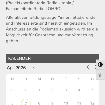
(Projektkoordinatorin Radio Utopia /
Fachanleiterin Radio LOHRO)
Alle aktiven Bildungsträger*innen, Studierende
und Interessierte sind herzlich eingeladen. Im
Anschluss an die Podiumsdiskussion wird es die
Möglichkeit für Gespräche und zur Vernetzung
geben.
KALENDER
Umsch
Schri
M
D
M
D
F
S
S
30
31
1
2
3
4
5
6
8
9
10
11
12
7