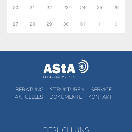
20
21
22
23
24
25
26
27
28
29
30
31
1
2
BERATUNG
STRUKTUREN
SERVICE
AKTUELLES
DOKUMENTE
KONTAKT
BESUCH UNS