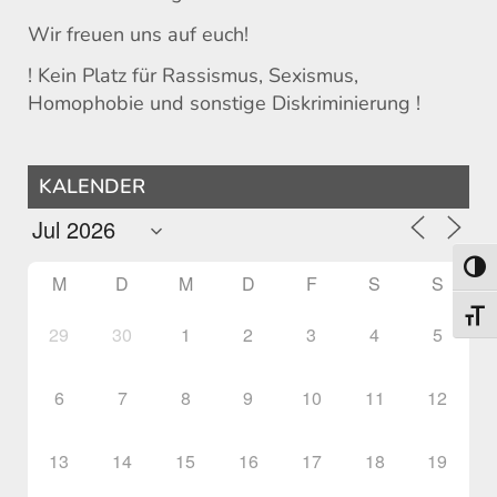
Wir freuen uns auf euch!
! Kein Platz für Rassismus, Sexismus,
Homophobie und sonstige Diskriminierung !
KALENDER
Umsch
M
D
M
D
F
S
S
Schri
29
30
1
2
3
4
5
6
7
8
9
10
11
12
13
14
15
16
17
18
19