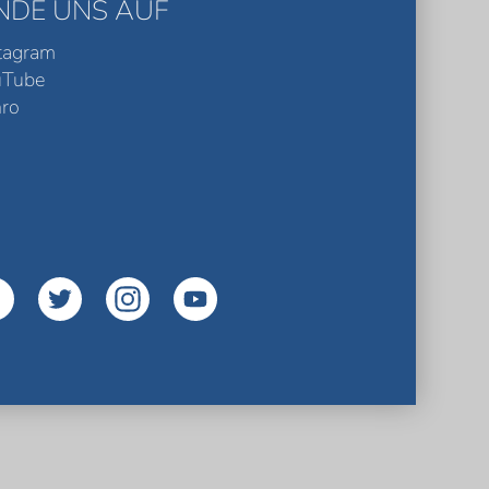
INDE UNS AUF
tagram
uTube
ro