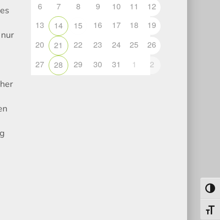
6
7
8
9
10
11
12
des
13
16
17
18
19
14
15
 nur
20
22
23
24
25
26
21
27
29
30
31
1
2
28
cher
en
ng
Umsch
Schri