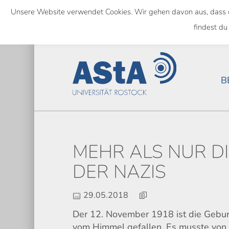
Skip
Unsere Website verwendet Cookies. Wir gehen davon aus, dass das
to
SEMESTERTICKET ALS BUNDE
findest du
main
content
B
MEHR ALS NUR DI
DER NAZIS
29.05.2018
Der 12. November 1918 ist die Geburt
vom Himmel gefallen. Es musste von 