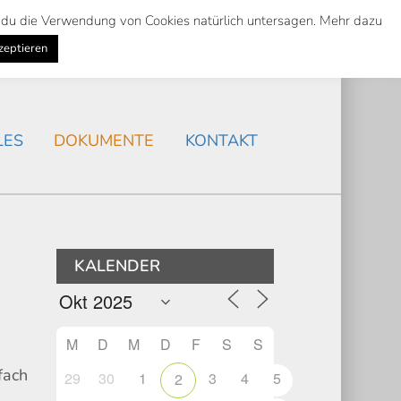
st du die Verwendung von Cookies natürlich untersagen. Mehr dazu
Suche
Search
AKTUELLES
/
zeptieren
Search
LES
DOKUMENTE
KONTAKT
KALENDER
M
D
M
D
F
S
S
fach
29
30
1
3
4
5
2