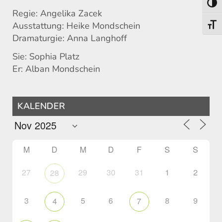
Umsch
Regie: Angelika Zacek
Ausstattung: Heike Mondschein
Schri
Dramaturgie: Anna Langhoff
Sie: Sophia Platz
Er: Alban Mondschein
KALENDER
M
D
M
D
F
S
S
27
29
30
31
1
2
28
3
5
6
8
9
4
7