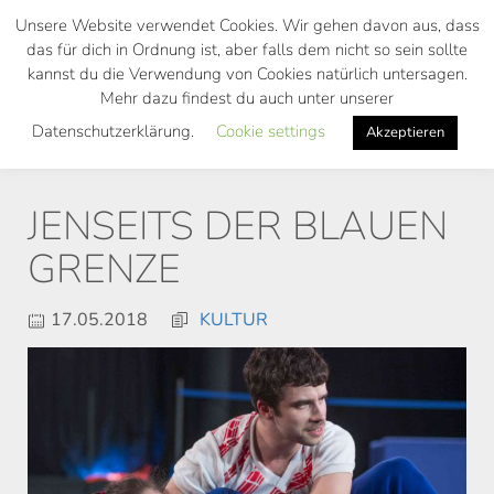
Skip
Unsere Website verwendet Cookies. Wir gehen davon aus, dass
to
das für dich in Ordnung ist, aber falls dem nicht so sein sollte
main
kannst du die Verwendung von Cookies natürlich untersagen.
Toggl
content
Mehr dazu findest du auch unter unserer
navig
Datenschutzerklärung.
Cookie settings
Akzeptieren
JENSEITS DER BLAUEN
GRENZE
17.05.2018
KULTUR