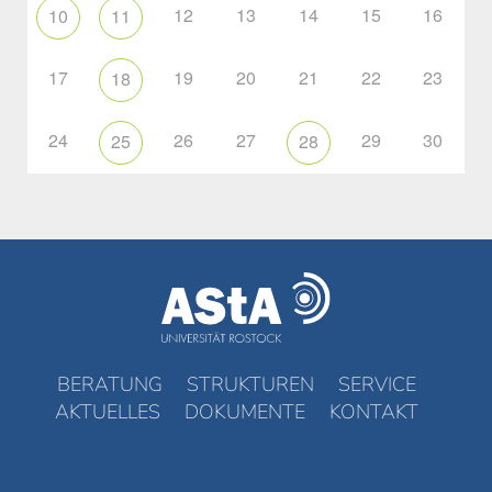
12
13
14
15
16
10
11
17
19
20
21
22
23
18
24
26
27
29
30
25
28
BERATUNG
STRUKTUREN
SERVICE
AKTUELLES
DOKUMENTE
KONTAKT