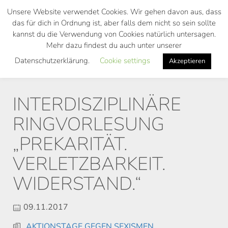
Skip
Unsere Website verwendet Cookies. Wir gehen davon aus, dass
to
das für dich in Ordnung ist, aber falls dem nicht so sein sollte
main
kannst du die Verwendung von Cookies natürlich untersagen.
Toggl
content
Mehr dazu findest du auch unter unserer
navig
Datenschutzerklärung.
Cookie settings
Akzeptieren
INTERDISZIPLINÄRE
RINGVORLESUNG
„PREKARITÄT.
VERLETZBARKEIT.
WIDERSTAND.“
09.11.2017
AKTIONSTAGE GEGEN SEXISMEN