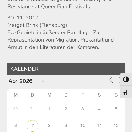
Resistance at Queer Film Festivals.
30. 11. 2017
Margot Brink (Flensburg)
EU-Gebiete in äußerster Randlage: Zur
Repräsentation von Migration, Prekarität und
Armut in den Literaturen der Komoren.
KALENDER
Umsch
Schri
M
D
M
D
F
S
S
30
31
1
2
3
4
5
6
8
9
10
11
12
7