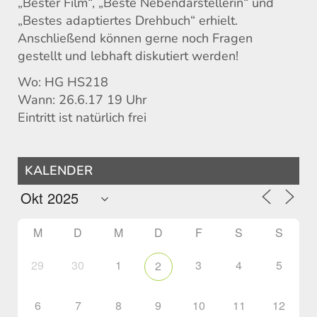
„Bester Film“, „Beste Nebendarstellerin“ und
„Bestes adaptiertes Drehbuch“ erhielt.
Anschließend können gerne noch Fragen
gestellt und lebhaft diskutiert werden!
Wo: HG HS218
Wann: 26.6.17 19 Uhr
Eintritt ist natürlich frei
KALENDER
M
D
M
D
F
S
S
29
30
1
3
4
5
2
6
7
8
9
10
11
12