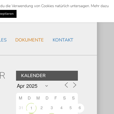
st du die Verwendung von Cookies natürlich untersagen. Mehr dazu
Suche
Search
AKTUELLES
/
zeptieren
Search
LES
DOKUMENTE
KONTAKT
ER
KALENDER
M
D
M
D
F
S
S
31
2
3
4
5
6
1