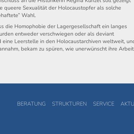
chluss an die Historikerin Regina Kunzel soll gezeigt
e queere Sexualität der Holocaustopfer als solche
ehaftete” Wahl.
ass die Homophobie der Lagergesellschaft ein langes
urden entweder verschwiegen oder als deviant
d eine Leerstelle in den Holocaustarchiven weltweit, un
 annahm, bekam zu spüren, wie unerwünscht ihre Arbeit 
BERATUNG
STRUKTUREN
SERVICE
AKTU