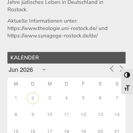
Jahre jüdisches Leben in Deutschland in
Rostock.
Aktuelle Informationen unter:
https://www.theologie.uni-rostock.de/ und
https://www.synagoge-rostock.de/de/
KALENDER
Umsch
M
D
M
D
F
S
S
Schri
1
3
4
5
6
7
2
8
9
10
11
12
13
14
15
16
17
18
19
20
21