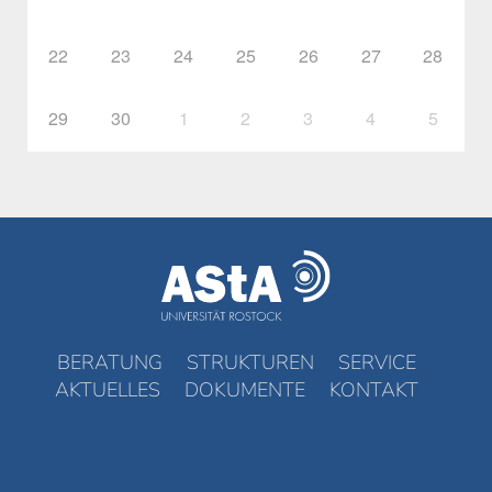
22
23
24
25
26
27
28
29
30
1
2
3
4
5
BERATUNG
STRUKTUREN
SERVICE
AKTUELLES
DOKUMENTE
KONTAKT