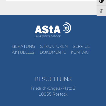
Umsch
Schri
BERATUNG
STRUKTUREN
SERVICE
AKTUELLES
DOKUMENTE
KONTAKT
BESUCH UNS
Friedrich-Engels-Platz 6
18055 Rostock