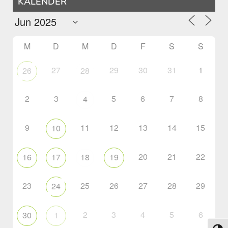
KALENDER
M
D
M
D
F
S
S
27
29
30
31
1
26
28
2
3
5
6
7
8
4
9
11
12
13
14
15
10
20
21
22
16
17
18
19
23
25
26
27
28
29
24
2
3
4
5
6
30
1