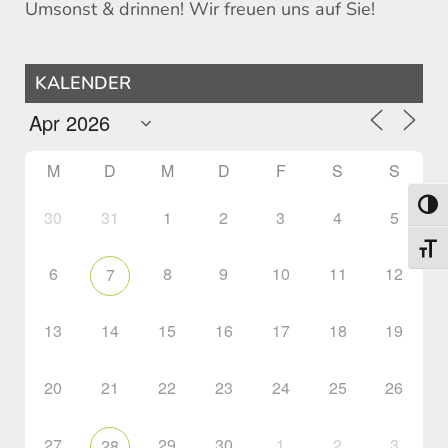
Umsonst & drinnen! Wir freuen uns auf Sie!
KALENDER
M
D
M
D
F
S
S
Umsch
30
31
1
2
3
4
5
Schri
6
8
9
10
11
12
7
13
14
15
16
17
18
19
20
21
22
23
24
25
26
27
29
30
1
2
3
28