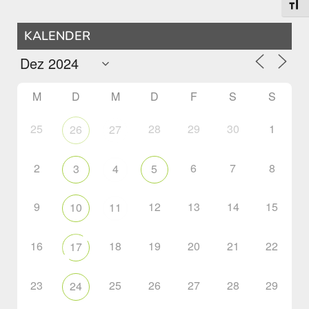
Schri
KALENDER
M
D
M
D
F
S
S
25
28
29
30
1
26
27
2
6
7
8
3
4
5
9
12
13
14
15
10
11
16
18
19
20
21
22
17
23
25
26
27
28
29
24