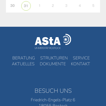
30
1
2
3
4
5
31
BERATUNG
STRUKTUREN
SERVICE
AKTUELLES
DOKUMENTE
KONTAKT
BESUCH UNS
Friedrich-Engels-Platz 6
18055 Rostock