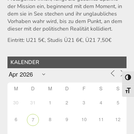
der Mission ein, beginnend mit dem Moment, in
dem sie in See stechen und ihr unglaubliches
Vorhaben wahr wird, bis zu dem Punkt, an dem
dieser mit der politischen Realität kollidiert.
Eintritt: U21 5€, Studis Ü21 6€, Ü21 7,50€
KALENDER
Umsch
M
D
M
D
F
S
S
Schri
30
31
1
2
3
4
5
6
8
9
10
11
12
7