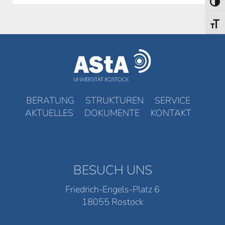
Umsch
Schri
BERATUNG
STRUKTUREN
SERVICE
AKTUELLES
DOKUMENTE
KONTAKT
BESUCH UNS
Friedrich-Engels-Platz 6
18055 Rostock