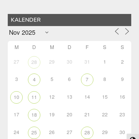
KALENDER
M
D
M
D
F
S
S
27
29
30
31
1
2
28
3
5
6
8
9
4
7
12
13
14
15
16
10
11
17
19
20
21
22
23
18
24
26
27
29
30
25
28