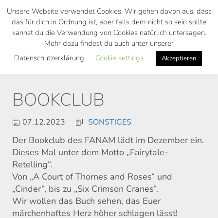
Skip
Unsere Website verwendet Cookies. Wir gehen davon aus, dass
to
das für dich in Ordnung ist, aber falls dem nicht so sein sollte
main
kannst du die Verwendung von Cookies natürlich untersagen.
Toggl
content
Mehr dazu findest du auch unter unserer
navig
Datenschutzerklärung.
Cookie settings
Akzeptieren
BOOKCLUB
07.12.2023
SONSTIGES
Der Bookclub des FANAM lädt im Dezember ein.
Dieses Mal unter dem Motto „Fairytale-
Retelling“.
Von „A Court of Thornes and Roses“ und
„Cinder“, bis zu „Six Crimson Cranes“.
Wir wollen das Buch sehen, das Euer
märchenhaftes Herz höher schlagen lässt!