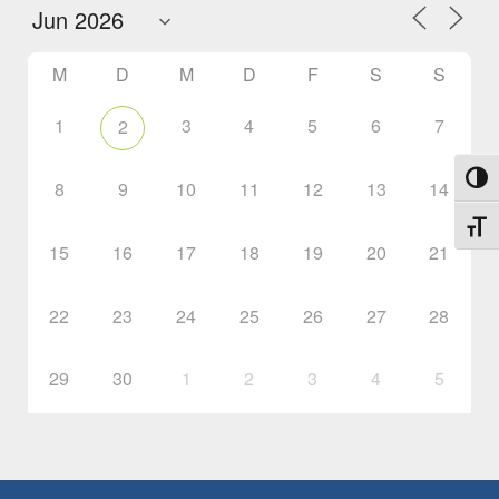
M
D
M
D
F
S
S
1
3
4
5
6
7
2
Umsch
8
9
10
11
12
13
14
Schri
15
16
17
18
19
20
21
22
23
24
25
26
27
28
29
30
1
2
3
4
5