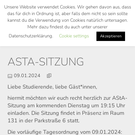
Skip
Unsere Website verwendet Cookies. Wir gehen davon aus, dass
to
das für dich in Ordnung ist, aber falls dem nicht so sein sollte
main
kannst du die Verwendung von Cookies natürlich untersagen.
Toggl
content
Mehr dazu findest du auch unter unserer
navig
Datenschutzerklärung.
Cookie settings
Akzeptieren
ASTA-SITZUNG
09.01.2024
Liebe Studierende, liebe Gäst*innen,
hiermit möchten wir euch recht herzlich zur AStA-
Sitzung am kommenden Dienstag um 19:15 Uhr
einladen. Die Sitzung findet in Präsenz im Raum
131 in der Parkstraße 6 statt.
Die vorläufige Tagesordnung vom 09.01.2024: