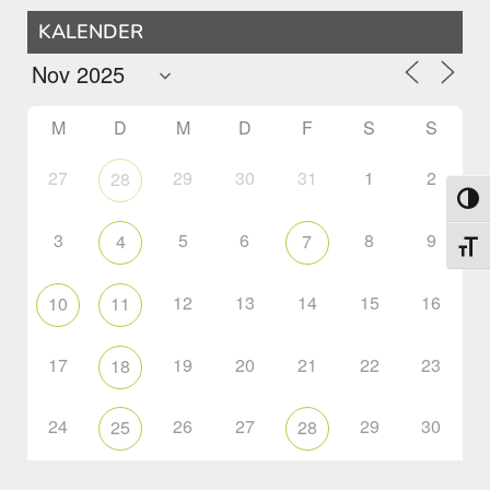
KALENDER
M
D
M
D
F
S
S
27
29
30
31
1
2
28
Umsch
3
5
6
8
9
4
7
Schri
12
13
14
15
16
10
11
17
19
20
21
22
23
18
24
26
27
29
30
25
28