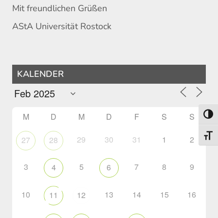
Mit freundlichen Grüßen
AStA Universität Rostock
KALENDER
M
D
M
D
F
S
S
Umsch
Schri
29
30
31
1
2
27
28
3
5
7
8
9
4
6
10
13
14
15
16
11
12