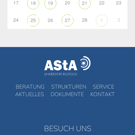
17
20
22
23
18
19
21
24
28
2
25
26
27
1
BERATUNG
STRUKTUREN
SERVICE
AKTUELLES
DOKUMENTE
KONTAKT
BESUCH UNS