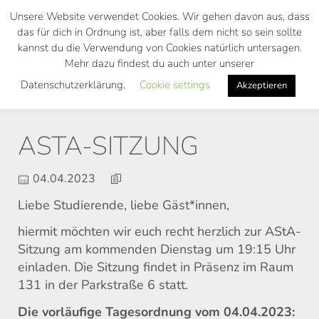
Skip
Unsere Website verwendet Cookies. Wir gehen davon aus, dass
to
das für dich in Ordnung ist, aber falls dem nicht so sein sollte
main
kannst du die Verwendung von Cookies natürlich untersagen.
Toggl
content
Mehr dazu findest du auch unter unserer
navig
Datenschutzerklärung.
Cookie settings
Akzeptieren
ASTA-SITZUNG
04.04.2023
Liebe Studierende, liebe Gäst*innen,
hiermit möchten wir euch recht herzlich zur AStA-
Sitzung am kommenden Dienstag um 19:15 Uhr
einladen. Die Sitzung findet in Präsenz im Raum
131 in der Parkstraße 6 statt.
Die vorläufige Tagesordnung vom 04.04.2023: