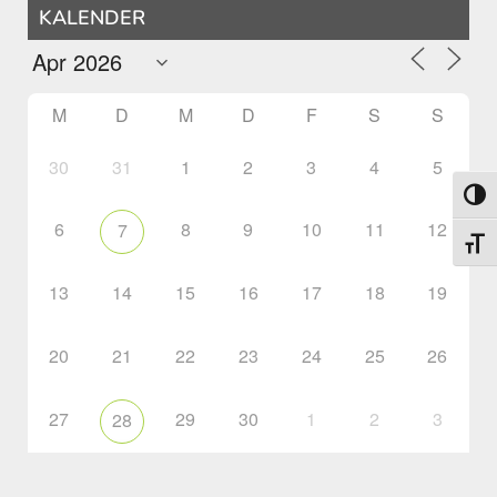
KALENDER
M
D
M
D
F
S
S
30
31
1
2
3
4
5
Umsch
6
8
9
10
11
12
7
Schri
13
14
15
16
17
18
19
20
21
22
23
24
25
26
27
29
30
1
2
3
28