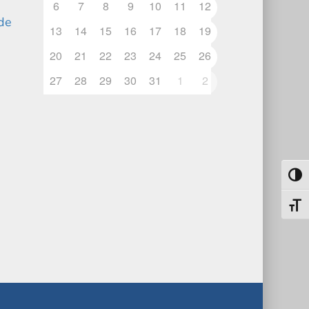
6
7
8
9
10
11
12
.de
13
14
15
16
17
18
19
20
21
22
23
24
25
26
27
28
29
30
31
1
2
Umsch
Schri