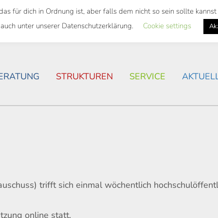
 für dich in Ordnung ist, aber falls dem nicht so sein sollte kann
SWEITES TICKET
WOHNSITUATION IN ROSTOCK
 auch unter unserer Datenschutzerklärung.
Cookie settings
Ak
ERATUNG
STRUKTUREN
SERVICE
AKTUEL
chuss) trifft sich einmal wöchentlich hochschulöffentl
zung online statt.