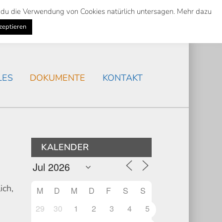
st du die Verwendung von Cookies natürlich untersagen. Mehr dazu
Suche
Search
AKTUELLES
/
zeptieren
Search
LES
DOKUMENTE
KONTAKT
KALENDER
ich,
M
D
M
D
F
S
S
29
30
1
2
3
4
5