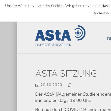
Skip
Unsere Website verwendet Cookies. Wir gehen davon aus, dass das
to
SEMESTERTICKET ALS BUNDE
findest du
main
content
B
ASTA SITZUNG
20.10.2020
Der AStA (Allgemeiner Studierendenaus
immer dienstags 19:00 Uhr.
Bedingt durch COVID-19 findet die Sit