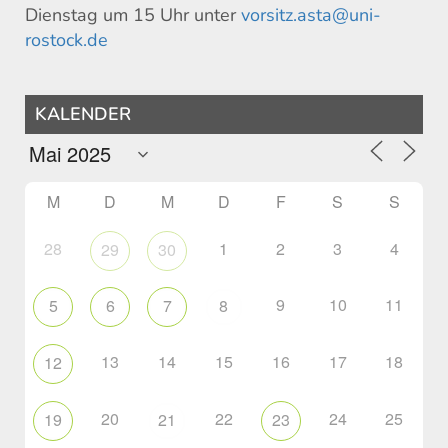
Dienstag um 15 Uhr unter
vorsitz.asta@uni-
rostock.de
KALENDER
M
D
M
D
F
S
S
28
1
2
3
4
29
30
9
10
11
5
6
7
8
13
14
15
16
17
18
12
20
22
24
25
19
21
23