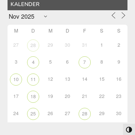
KALENDER
M
D
M
D
F
S
S
27
29
30
31
1
2
28
3
5
6
8
9
4
7
12
13
14
15
16
10
11
17
19
20
21
22
23
18
24
26
27
29
30
25
28
Umsch