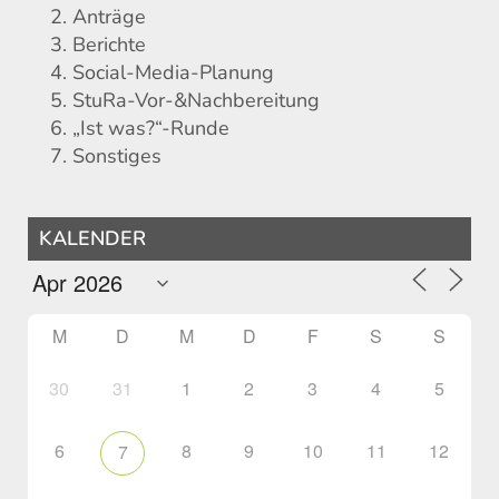
Anträge
Berichte
Social-Media-Planung
StuRa-Vor-&Nachbereitung
„Ist was?“-Runde
Sonstiges
KALENDER
M
D
M
D
F
S
S
30
31
1
2
3
4
5
6
8
9
10
11
12
7