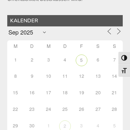
KALENDER
M
D
M
D
F
S
S
1
2
3
4
6
7
Umsch
5
Schri
8
9
10
11
12
13
14
15
16
17
18
19
20
21
22
23
24
25
26
27
28
29
30
1
3
4
5
2