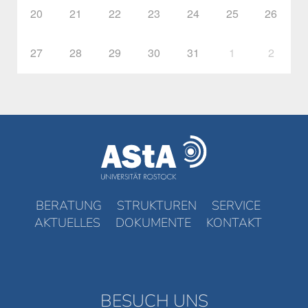
20
21
22
23
24
25
26
27
28
29
30
31
1
2
BERATUNG
STRUKTUREN
SERVICE
AKTUELLES
DOKUMENTE
KONTAKT
BESUCH UNS