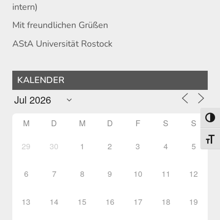
intern)
Mit freundlichen Grüßen
AStA Universität Rostock
KALENDER
Umsch
M
D
M
D
F
S
S
Schri
29
30
1
2
3
4
5
6
7
8
9
10
11
12
13
14
15
16
17
18
19