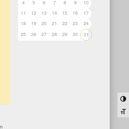
4
5
6
7
8
9
10
11
12
13
14
15
16
17
18
19
20
21
22
23
24
25
26
27
28
29
30
31
Umsch
Schri
en