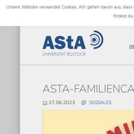
Skip
Unsere Website verwendet Cookies. Wir gehen davon aus, dass das
to
SEMESTERTICKET ALS BUNDE
findest du
main
content
B
ASTA-FAMILIENC
27.06.2023
SOZIALES