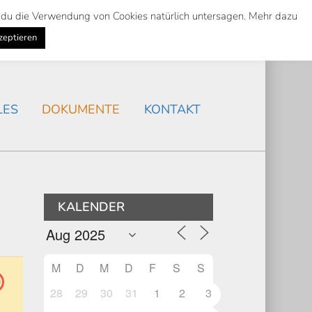
st du die Verwendung von Cookies natürlich untersagen. Mehr dazu
Suche
Search
AKTUELLES
/
zeptieren
Search
LES
DOKUMENTE
KONTAKT
KALENDER
M
D
M
D
F
S
S
28
29
30
31
1
2
3