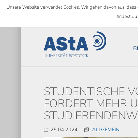
Skip
Unsere Website verwendet Cookies. Wir gehen davon aus, dass das
to
SEMESTERTICKET ALS BUNDE
findest du
main
content
B
STUDENTISCHE 
FORDERT MEHR U
STUDIERENDENWE
25.04.2024
ALLGEMEIN