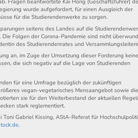
. Fragen beantwortete Kai Hörig (Geschäftsführer) d
egierung wurde aufgefordert, für einen Ausgleich der
üsse für die Studierendenwerke zu sorgen.
nsparungen seitens des Landes auf die Studierendenwe
 Die Folgen der Corona-Pandemie sind nicht überwund
sidentin des Studierendenrates und Versammlungsleiteri
lung an, im Zuge der Umsetzung dieser Forderung kein
sen, die sich negativ auf die Lage von Studierenden
nden für eine Umfrage bezüglich der zukünftigen
 größeres vegan-vegetarisches Mensaangebot sowie di
 votierten sie für den Weiterbestand der aktuellen Rege
ecken stark reglementiert.
 Toni Gabriel Kissing, AStA-Referat für Hochschulpolit
tock.de
.