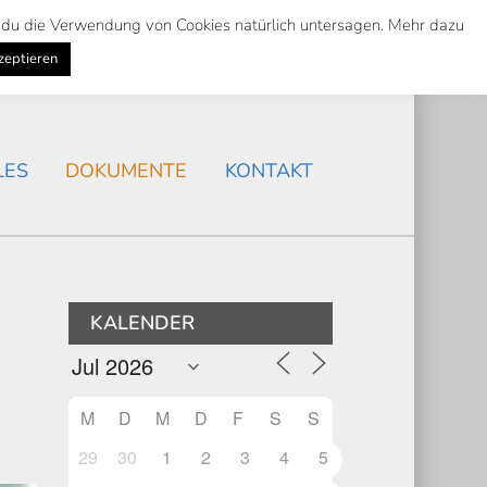
st du die Verwendung von Cookies natürlich untersagen. Mehr dazu
Suche
Search
AKTUELLES
/
zeptieren
Search
LES
DOKUMENTE
KONTAKT
KALENDER
M
D
M
D
F
S
S
29
30
1
2
3
4
5