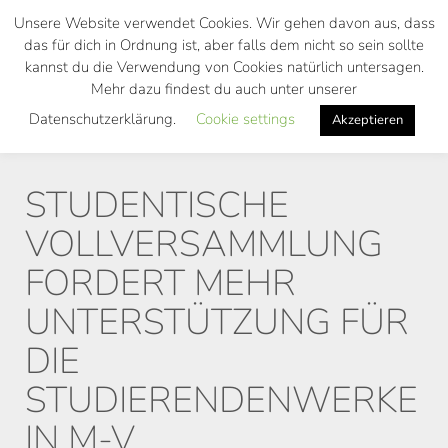
Skip
Unsere Website verwendet Cookies. Wir gehen davon aus, dass
to
das für dich in Ordnung ist, aber falls dem nicht so sein sollte
main
kannst du die Verwendung von Cookies natürlich untersagen.
Toggl
content
Mehr dazu findest du auch unter unserer
navig
Datenschutzerklärung.
Cookie settings
Akzeptieren
STUDENTISCHE
VOLLVERSAMMLUNG
FORDERT MEHR
UNTERSTÜTZUNG FÜR
DIE
STUDIERENDENWERKE
IN M-V