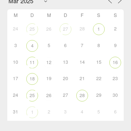
M
D
M
D
F
S
S
24
28
2
25
26
27
1
3
5
6
7
8
9
4
10
13
14
15
11
12
16
17
19
20
21
22
23
18
24
27
29
30
25
26
28
31
2
3
4
5
6
1