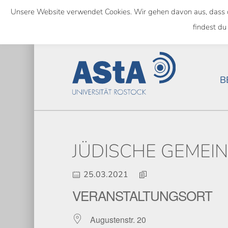
Skip
Unsere Website verwendet Cookies. Wir gehen davon aus, dass das
to
SEMESTERTICKET ALS BUNDE
findest du
main
content
B
JÜDISCHE GEMEI
25.03.2021
VERANSTALTUNGSORT
Augustenstr. 20