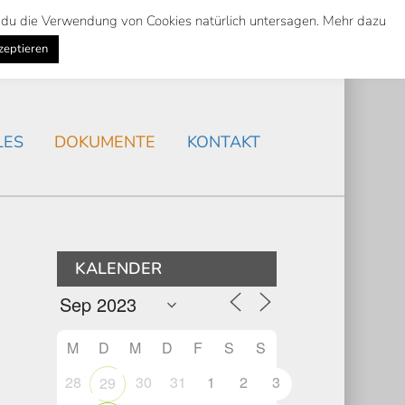
st du die Verwendung von Cookies natürlich untersagen. Mehr dazu
Suche
Search
AKTUELLES
/
zeptieren
Search
LES
DOKUMENTE
KONTAKT
KALENDER
M
D
M
D
F
S
S
28
30
31
1
2
3
29