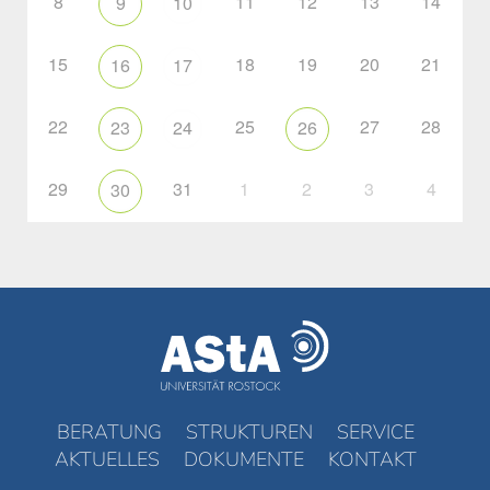
8
11
12
13
14
9
10
15
18
19
20
21
16
17
22
25
27
28
23
24
26
29
31
1
2
3
4
30
BERATUNG
STRUKTUREN
SERVICE
AKTUELLES
DOKUMENTE
KONTAKT