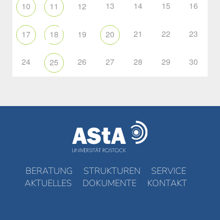
13
14
15
16
10
11
12
21
22
23
17
18
19
20
24
26
27
28
29
30
25
BERATUNG
STRUKTUREN
SERVICE
AKTUELLES
DOKUMENTE
KONTAKT