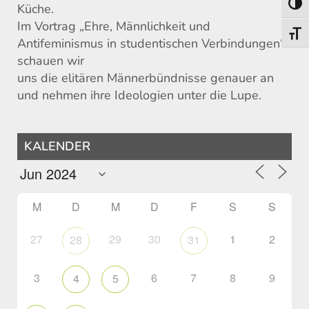
Umsch
Küche.
Im Vortrag „Ehre, Männlichkeit und
Schri
Antifeminismus in studentischen Verbindungen“
schauen wir
uns die elitären Männerbündnisse genauer an
und nehmen ihre Ideologien unter die Lupe.
KALENDER
M
D
M
D
F
S
S
27
29
30
1
2
28
31
3
6
7
8
9
4
5