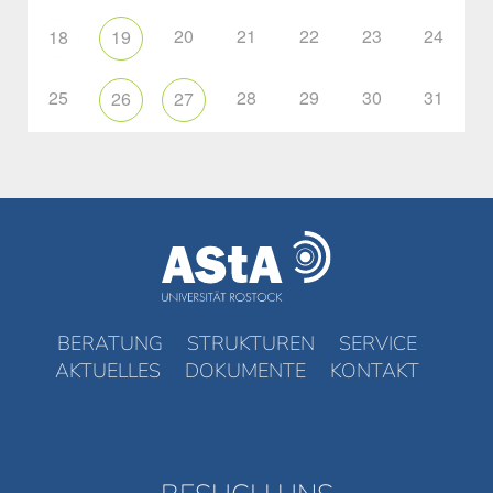
20
21
22
23
24
18
19
25
28
29
30
31
26
27
BERATUNG
STRUKTUREN
SERVICE
AKTUELLES
DOKUMENTE
KONTAKT