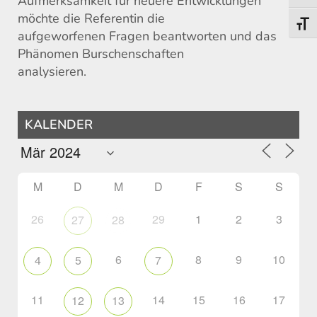
Aufmerksamkeit für neuere Entwicklungen
möchte die Referentin die
Schri
aufgeworfenen Fragen beantworten und das
Phänomen Burschenschaften
analysieren.
KALENDER
M
D
M
D
F
S
S
26
29
1
2
3
27
28
6
8
9
10
4
5
7
11
14
15
16
17
12
13