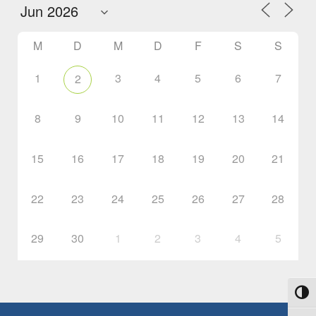
M
D
M
D
F
S
S
1
3
4
5
6
7
2
8
9
10
11
12
13
14
15
16
17
18
19
20
21
22
23
24
25
26
27
28
29
30
1
2
3
4
5
Umsch