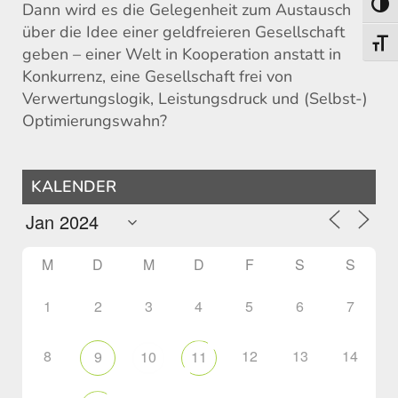
Umsch
Dann wird es die Gelegenheit zum Austausch
über die Idee einer geldfreieren Gesellschaft
Schri
geben – einer Welt in Kooperation anstatt in
Konkurrenz, eine Gesellschaft frei von
Verwertungslogik, Leistungsdruck und (Selbst-)
Optimierungswahn?
KALENDER
M
D
M
D
F
S
S
1
2
3
4
5
6
7
8
12
13
14
9
10
11