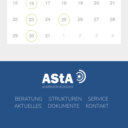
15
17
18
19
20
21
16
22
24
26
27
28
23
25
29
1
2
3
4
30
31
BERATUNG
STRUKTUREN
SERVICE
AKTUELLES
DOKUMENTE
KONTAKT