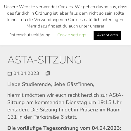
Skip
Unsere Website verwendet Cookies. Wir gehen davon aus, dass
to
das für dich in Ordnung ist, aber falls dem nicht so sein sollte
main
kannst du die Verwendung von Cookies natürlich untersagen.
Toggl
content
Mehr dazu findest du auch unter unserer
navig
Datenschutzerklärung.
Cookie settings
Akzeptieren
ASTA-SITZUNG
04.04.2023
Liebe Studierende, liebe Gäst*innen,
hiermit möchten wir euch recht herzlich zur AStA-
Sitzung am kommenden Dienstag um 19:15 Uhr
einladen. Die Sitzung findet in Präsenz im Raum
131 in der Parkstraße 6 statt.
Die vorläufige Tagesordnung vom 04.04.2023: