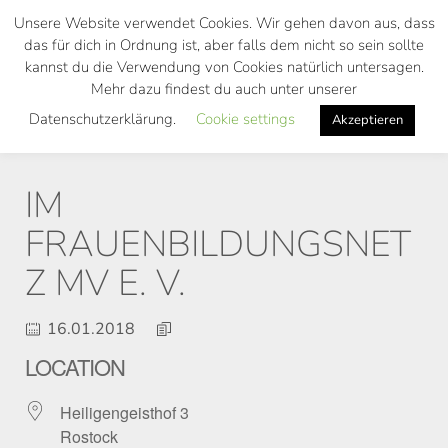
Skip
Unsere Website verwendet Cookies. Wir gehen davon aus, dass
to
das für dich in Ordnung ist, aber falls dem nicht so sein sollte
main
kannst du die Verwendung von Cookies natürlich untersagen.
Toggl
content
Mehr dazu findest du auch unter unserer
navig
Datenschutzerklärung.
Cookie settings
Akzeptieren
IM
FRAUENBILDUNGSNET
Z MV E. V.
16.01.2018
LOCATION
Heiligengeisthof 3
Rostock