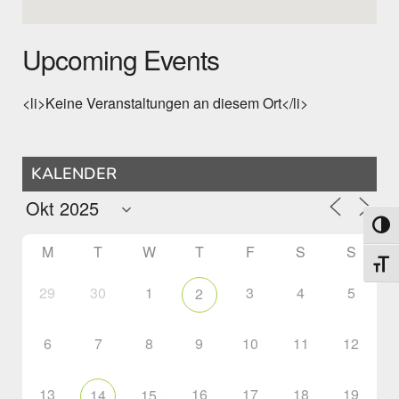
Upcoming Events
<li>Keine Veranstaltungen an diesem Ort</li>
KALENDER
Toggl
M
T
W
T
F
S
S
Toggl
29
30
1
3
4
5
2
6
7
8
9
10
11
12
13
16
17
18
19
14
15