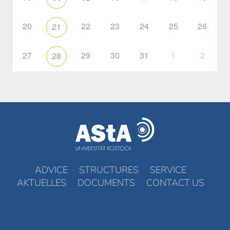
20
22
23
24
25
26
21
27
29
30
31
1
2
28
ADVICE
STRUCTURES
SERVICE
AKTUELLES
DOCUMENTS
CONTACT US