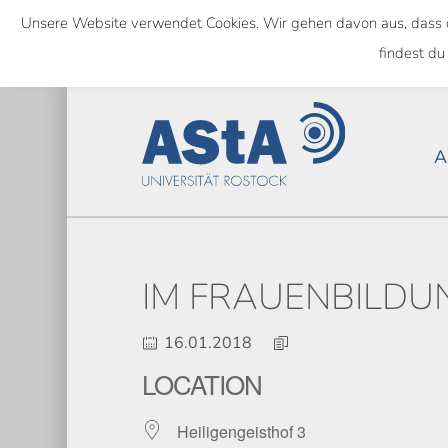
Skip
Unsere Website verwendet Cookies. Wir gehen davon aus, dass das
to
NATIONWIDE
findest du
main
content
A
IM FRAUENBILDUN
16.01.2018
LOCATION
Heiligengeisthof 3