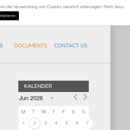
st du die Verwendung von Cookies natürlich untersagen. Mehr dazu
Suche
Search
K
NEWS
/
zeptieren
Search
S
DOCUMENTS
CONTACT US
KALENDER
M
T
W
T
F
S
S
1
3
4
5
6
7
2