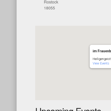
Rostock
18055
im Frauenb
Heiligengeist
View Events
Upcoming Events