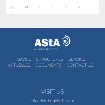
29
30
1
2
3
4
5
ADVICE
STRUCTURES
SERVICE
AKTUELLES
DOCUMENTS
CONTACT US
VISIT US
Friedrich-Engels-Platz 6