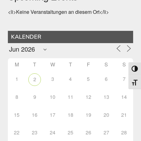
<li>Keine Veranstaltungen an diesem Ort</li>
KALENDER
M
T
W
T
F
S
S
Toggl
1
3
4
5
6
7
2
Toggl
8
9
10
11
12
13
14
15
16
17
18
19
20
21
22
23
24
25
26
27
28