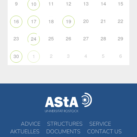
9
11
12
13
14
15
10
20
21
22
16
17
18
19
23
25
26
27
28
29
24
2
3
4
5
6
30
1
ADVICE
STRUCTURES
SERVICE
AKTUELLES
DOCUMENTS
CONTACT US