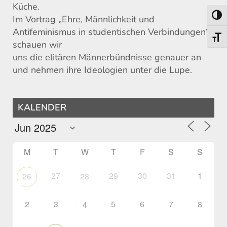
Küche.
Toggl
Im Vortrag „Ehre, Männlichkeit und
Antifeminismus in studentischen Verbindungen“
Toggl
schauen wir
uns die elitären Männerbündnisse genauer an
und nehmen ihre Ideologien unter die Lupe.
KALENDER
M
T
W
T
F
S
S
27
29
30
31
1
26
28
2
3
5
6
7
8
4