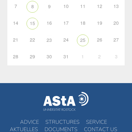
7
10
11
12
13
8
9
14
16
17
18
19
20
15
21
22
24
26
27
23
25
28
29
30
31
1
2
3
ADVICE
STRUCTURES
SERVICE
AKTUELLES
DOCUMENTS
CONTACT US