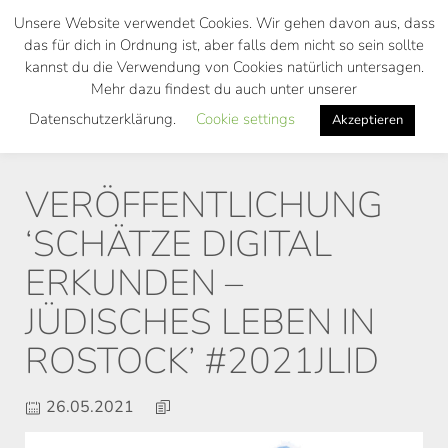
Skip
Unsere Website verwendet Cookies. Wir gehen davon aus, dass
to
das für dich in Ordnung ist, aber falls dem nicht so sein sollte
main
kannst du die Verwendung von Cookies natürlich untersagen.
Toggl
content
Mehr dazu findest du auch unter unserer
navig
Datenschutzerklärung.
Cookie settings
Akzeptieren
VERÖFFENTLICHUNG
‘SCHÄTZE DIGITAL
ERKUNDEN –
JÜDISCHES LEBEN IN
ROSTOCK’ #2021JLID
26.05.2021