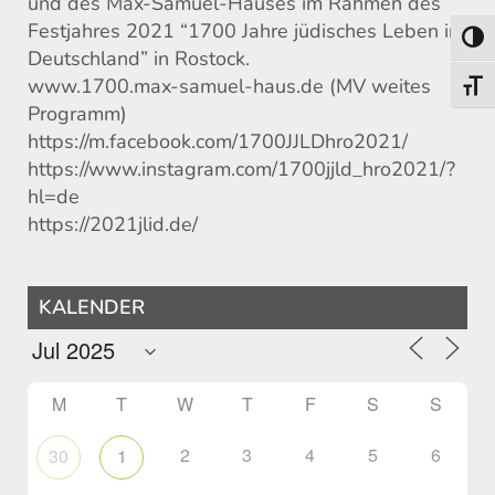
und des Max-Samuel-Hauses im Rahmen des
Festjahres 2021 “1700 Jahre jüdisches Leben in
Toggl
Deutschland” in Rostock.
www.1700.max-samuel-haus.de (MV weites
Toggl
Programm)
https://m.facebook.com/1700JJLDhro2021/
https://www.instagram.com/1700jjld_hro2021/?
hl=de
https://2021jlid.de/
KALENDER
M
T
W
T
F
S
S
2
3
4
5
6
30
1