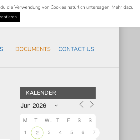
st du die Verwendung von Cookies natürlich untersagen. Mehr dazu
Suche
Search
K
NEWS
/
zeptieren
Search
S
DOCUMENTS
CONTACT US
KALENDER
’
M
T
W
T
F
S
S
1
3
4
5
6
7
2