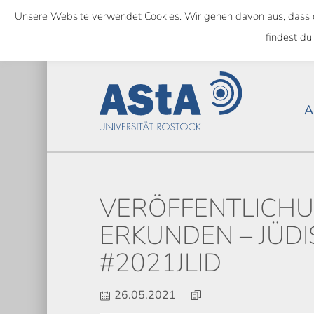
Skip
Unsere Website verwendet Cookies. Wir gehen davon aus, dass das
to
NATIONWIDE
findest du
main
content
A
VERÖFFENTLICHU
ERKUNDEN – JÜDI
#2021JLID
26.05.2021