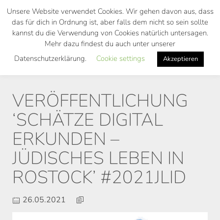
Skip
Unsere Website verwendet Cookies. Wir gehen davon aus, dass
to
das für dich in Ordnung ist, aber falls dem nicht so sein sollte
main
kannst du die Verwendung von Cookies natürlich untersagen.
Toggl
content
Mehr dazu findest du auch unter unserer
navig
Datenschutzerklärung.
Cookie settings
Akzeptieren
VERÖFFENTLICHUNG
‘SCHÄTZE DIGITAL
ERKUNDEN –
JÜDISCHES LEBEN IN
ROSTOCK’ #2021JLID
26.05.2021