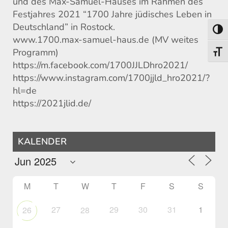
und des Max-Samuel-Hauses im Rahmen des
Festjahres 2021 “1700 Jahre jüdisches Leben in
Deutschland” in Rostock.
Toggl
www.1700.max-samuel-haus.de (MV weites
Programm)
Toggl
https://m.facebook.com/1700JJLDhro2021/
https://www.instagram.com/1700jjld_hro2021/?
hl=de
https://2021jlid.de/
KALENDER
M
T
W
T
F
S
S
27
29
30
31
1
26
28