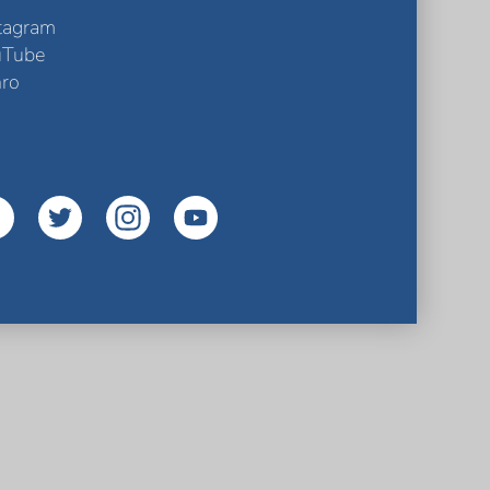
tagram
uTube
ro