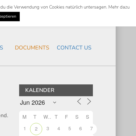
st du die Verwendung von Cookies natürlich untersagen. Mehr dazu
Suche
Search
K
NEWS
/
zeptieren
Search
S
DOCUMENTS
CONTACT US
KALENDER
end.
M
T
W
T
F
S
S
1
3
4
5
6
7
2