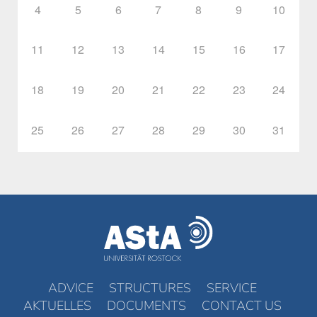
4
5
6
7
8
9
10
11
12
13
14
15
16
17
18
19
20
21
22
23
24
25
26
27
28
29
30
31
ADVICE
STRUCTURES
SERVICE
AKTUELLES
DOCUMENTS
CONTACT US