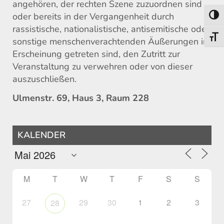
angehören, der rechten Szene zuzuordnen sind
oder bereits in der Vergangenheit durch
Toggl
rassistische, nationalistische, antisemitische oder
Toggl
sonstige menschenverachtenden Äußerungen in
Erscheinung getreten sind, den Zutritt zur
Veranstaltung zu verwehren oder von dieser
auszuschließen.
Ulmenstr. 69, Haus 3, Raum 228
KALENDER
M
T
W
T
F
S
S
27
29
30
1
2
3
28