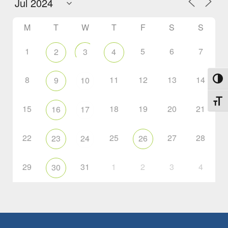
M
T
W
T
F
S
S
1
5
6
7
2
3
4
8
11
12
13
14
9
10
Toggl
Toggl
15
18
19
20
21
16
17
22
25
27
28
23
24
26
29
31
1
2
3
4
30