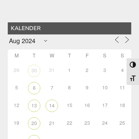
KALENDER
M
T
W
T
F
S
S
Toggl
29
31
1
2
3
4
30
Toggl
5
8
9
10
11
6
7
12
15
16
17
18
13
14
19
22
23
24
25
20
21