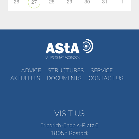
26
28
29
30
31
1
27
ADVICE
STRUCTURES
SERVICE
AKTUELLES
DOCUMENTS
CONTACT US
VISIT US
Friedrich-Engels-Platz 6
18055 Rostock