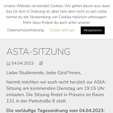
Skip
Unsere Website verwendet Cookies. Wir gehen davon aus, dass
to
das für dich in Ordnung ist, aber falls dem nicht so sein sollte
main
kannst du die Verwendung von Cookies natürlich untersagen.
Toggl
content
Mehr dazu findest du auch unter unserer
navig
Datenschutzerklärung.
Cookie settings
Akzeptieren
ASTA-SITZUNG
04.04.2023
Liebe Studierende, liebe Gäst*innen,
hiermit möchten wir euch recht herzlich zur AStA-
Sitzung am kommenden Dienstag um 19:15 Uhr
einladen. Die Sitzung findet in Präsenz im Raum
131 in der Parkstraße 6 statt.
Die vorläufige Tagesordnung vom 04.04.2023: