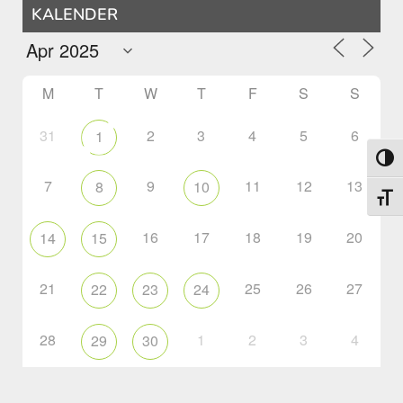
KALENDER
M
T
W
T
F
S
S
31
2
3
4
5
6
1
Toggl
7
9
11
12
13
8
10
Toggl
16
17
18
19
20
14
15
21
25
26
27
22
23
24
28
1
2
3
4
29
30