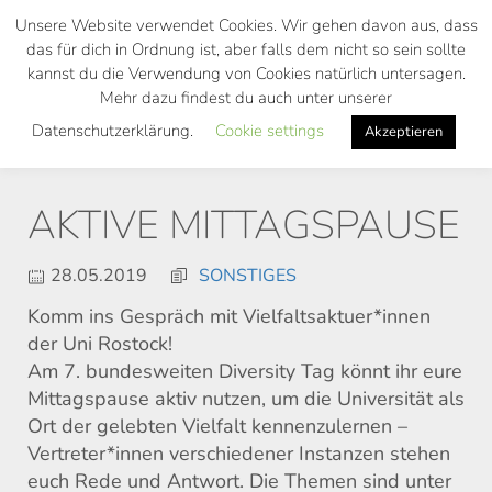
Skip
Unsere Website verwendet Cookies. Wir gehen davon aus, dass
to
das für dich in Ordnung ist, aber falls dem nicht so sein sollte
main
kannst du die Verwendung von Cookies natürlich untersagen.
Toggl
content
Mehr dazu findest du auch unter unserer
navig
Datenschutzerklärung.
Cookie settings
Akzeptieren
AKTIVE MITTAGSPAUSE
28.05.2019
SONSTIGES
Komm ins Gespräch mit Vielfaltsaktuer*innen
der Uni Rostock!
Am 7. bundesweiten Diversity Tag könnt ihr eure
Mittagspause aktiv nutzen, um die Universität als
Ort der gelebten Vielfalt kennenzulernen –
Vertreter*innen verschiedener Instanzen stehen
euch Rede und Antwort. Die Themen sind unter